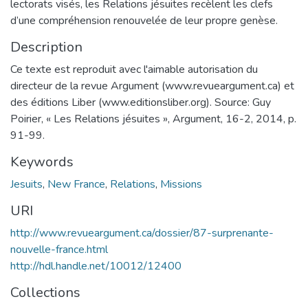
lectorats visés, les Relations jésuites recèlent les clefs
d’une compréhension renouvelée de leur propre genèse.
Description
Ce texte est reproduit avec l'aimable autorisation du
directeur de la revue Argument (www.revueargument.ca) et
des éditions Liber (www.editionsliber.org). Source: Guy
Poirier, « Les Relations jésuites », Argument, 16-2, 2014, p.
91-99.
Keywords
Jesuits
,
New France
,
Relations
,
Missions
URI
http://www.revueargument.ca/dossier/87-surprenante-
nouvelle-france.html
http://hdl.handle.net/10012/12400
Collections