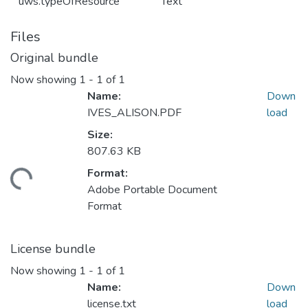
uws.typeOfResource
Text
Files
Original bundle
Now showing
1 - 1 of 1
Name:
Down
IVES_ALISON.PDF
load
Size:
807.63 KB
Format:
ading...
Adobe Portable Document
Format
License bundle
Now showing
1 - 1 of 1
Name:
Down
license.txt
load