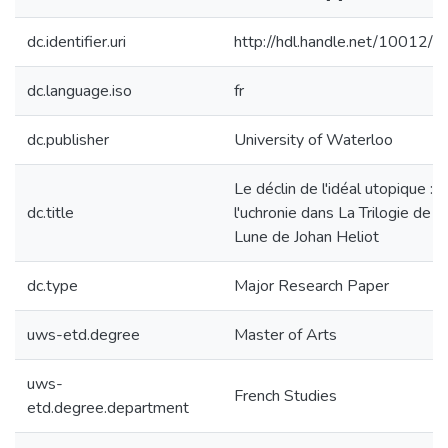
dc.identifier.uri
http://hdl.handle.net/10012/
dc.language.iso
fr
dc.publisher
University of Waterloo
Le déclin de l'idéal utopique :
dc.title
l'uchronie dans La Trilogie de la
Lune de Johan Heliot
dc.type
Major Research Paper
uws-etd.degree
Master of Arts
uws-
French Studies
etd.degree.department