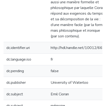
aussi une manière formelle et
philosophique par laquelle Cioran
répond aux exigences du temps
et sa décomposition de la vie :
d’une manière facile (par la forme)
mais philosophique et ironique
(par son contenu).
dc.identifier.uri
http://hdl.handle.net/10012/669
dc.language.iso
fr
dc.pending
false
dc.publisher
University of Waterloo
dc.subject
Emil Cioran
dc.subject
mémoire