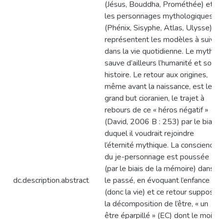
(Jésus, Bouddha, Prométhée) et
les personnages mythologiques
(Phénix, Sisyphe, Atlas, Ulysse)
représentent les modèles à suivr
dans la vie quotidienne. Le mythe
sauve d’ailleurs l’humanité et son
histoire. Le retour aux origines,
même avant la naissance, est le
grand but cioranien, le trajet à
rebours de ce « héros négatif »
(David, 2006 B : 253) par le biais
duquel il voudrait rejoindre
l’éternité mythique. La conscience
du je-personnage est poussée
(par le biais de la mémoire) dans
dc.description.abstract
le passé, en évoquant l’enfance
(donc la vie) et ce retour suppose
la décomposition de l’être, « un
être éparpillé » (EC) dont le moi