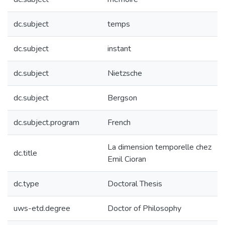
dc.subject
temps
dc.subject
instant
dc.subject
Nietzsche
dc.subject
Bergson
dc.subject.program
French
La dimension temporelle chez
dc.title
Emil Cioran
dc.type
Doctoral Thesis
uws-etd.degree
Doctor of Philosophy