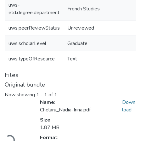
uws-
French Studies
etd.degree.department
uws.peerReviewStatus
Unreviewed
uws.scholarLevel
Graduate
uws.typeOfResource
Text
Files
Original bundle
Now showing
1 - 1 of 1
Name:
Down
Chelaru_Nadia-Irina.pdf
load
Size:
1.87 MB
Loading...
Format: