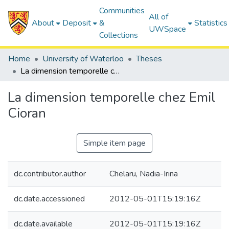
Communities
All of
About
Deposit
&
Statistics
UWSpace
Collections
Home
University of Waterloo
Theses
La dimension temporelle chez Emil Cioran
La dimension temporelle chez Emil
Cioran
Simple item page
dc.contributor.author
Chelaru, Nadia-Irina
dc.date.accessioned
2012-05-01T15:19:16Z
dc.date.available
2012-05-01T15:19:16Z