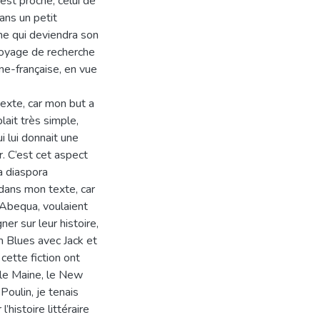
 est proche, celui de
ans un petit
me qui deviendra son
 voyage de recherche
ne-française, en vue
exte, car mon but a
ait très simple,
i lui donnait une
r. C’est cet aspect
La diaspora
dans mon texte, car
Abequa, voulaient
er sur leur histoire,
n Blues avec Jack et
cette fiction ont
 le Maine, le New
oulin, je tenais
’histoire littéraire