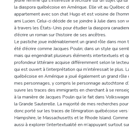
jeune femme qui s’intéresse à l’écriture sur un sujet qui lui
la diaspora québécoise en Amérique. Elle vit au Québec d
appartement avec son chat Hugo et est voisine de l’hom
ami Lucien. Celui-ci décide de se joindre à Julie dans son
à travers les États-Unis pour étudier la diaspora canadien
d’écrire un roman sur l’histoire de ses ancêtres.
Le pastiche joue indéniablement un grand rôle dans mon t
été d’écrire comme Jacques Poulin; dans un style qui sembl
mais qui engendrait plusieurs éléments intertextuels et qu
profondeur littéraire acquise différemment selon le lecteu
qui est ouvert à l’interprétation qui m’intéressait le plus. 
québécoise en Amérique a joué également un grand rôle 
mes personnages, y compris le personnage autochtone d’
suivre les traces des immigrants en cherchant à se renseign
à la manière de Jacques Poulin qui le fait dans Volkswage
la Grande Sauterelle. La majorité de mes recherches pour 
donc porté sur les traces de l’émigration québécoise vers
Hampshire, le Massachusetts et le Rhode Island. Comme P
aussi à explorer l’intertextualité en m’appuyant surtout sur l