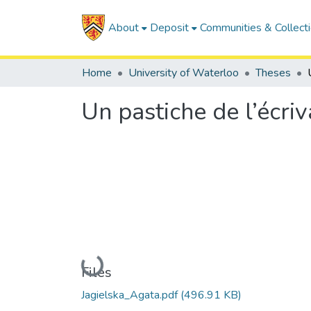
About
Deposit
Communities & Collect
Home
University of Waterloo
Theses
Un pastiche de l’écri
Loading...
Files
Jagielska_Agata.pdf
(496.91 KB)