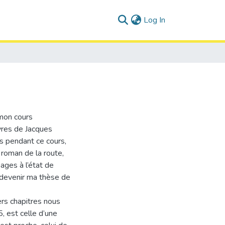
(current)
Log In
mon cours
vres de Jacques
es pendant ce cours,
 roman de la route,
pages à l’état de
devenir ma thèse de
ers chapitres nous
5, est celle d’une