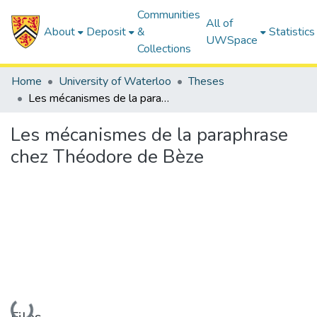
Communities
All of
About
Deposit
&
Statistics
UWSpace
Collections
Home
University of Waterloo
Theses
Les mécanismes de la paraphrase chez Théodore de Bèze
Les mécanismes de la paraphrase
chez Théodore de Bèze
Loading...