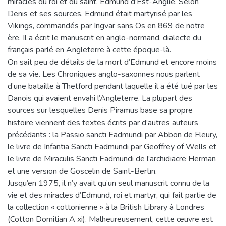
miracles du roi et du saint, Edmund d’Est-Anglie. Selon
Denis et ses sources, Edmund était martyrisé par les
Vikings, commandés par Ingvar sans Os en 869 de notre
ère. Il a écrit le manuscrit en anglo-normand, dialecte du
français parlé en Angleterre à cette époque-là.
On sait peu de détails de la mort d’Edmund et encore moins
de sa vie. Les Chroniques anglo-saxonnes nous parlent
d’une bataille à Thetford pendant laquelle il a été tué par les
Danois qui avaient envahi l’Angleterre. La plupart des
sources sur lesquelles Denis Piramus base sa propre
histoire viennent des textes écrits par d’autres auteurs
précédants : la Passio sancti Eadmundi par Abbon de Fleury,
le livre de Infantia Sancti Eadmundi par Geoffrey of Wells et
le livre de Miraculis Sancti Eadmundi de l’archidiacre Herman
et une version de Goscelin de Saint-Bertin.
Jusqu’en 1975, il n’y avait qu’un seul manuscrit connu de la
vie et des miracles d’Edmund, roi et martyr, qui fait partie de
la collection « cottonienne » à la British Library à Londres
(Cotton Domitian A xi). Malheureusement, cette œuvre est