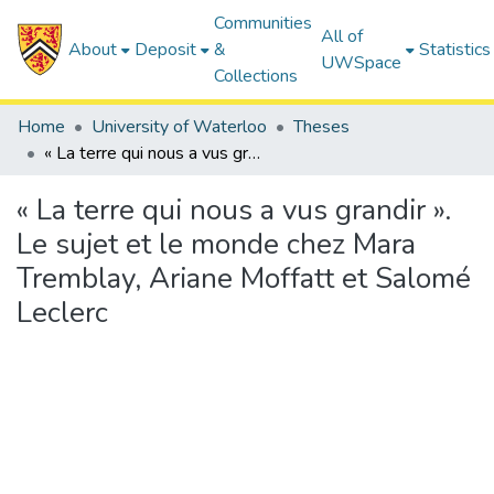
Communities
All of
About
Deposit
&
Statistics
UWSpace
Collections
Home
University of Waterloo
Theses
« La terre qui nous a vus grandir ». Le sujet et le monde chez Mara Tremblay, Ariane Moffatt et Salomé Leclerc
« La terre qui nous a vus grandir ».
Le sujet et le monde chez Mara
Tremblay, Ariane Moffatt et Salomé
Leclerc