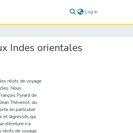
(current)
Log In
ux Indes orientales
les récits de voyage
ècles. Nous
 François Pyrard de
e Jean Thévenot, du
te en particulier
s et digressifs qui
 d’écriture n’a
s récits de voyage