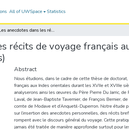
ions
All of UWSpace
Statistics
Les anecdotes dans les récits de voyage français aux Indes orientales (XVIIe et XVIIIe siècles)
s récits de voyage français a
s)
Abstract
Nous étudions, dans le cadre de cette thèse de doctorat, 
français aux Indes orientales durant les XVIIe et XVIIIe si
analyserons ainsi les œuvres du Père Pierre Du Jarric, de
Laval, de Jean-Baptiste Tavernier, de François Bernier, d
comte de Modave et d’Anquetil-Duperron. Notre étude por
sur l’insertion des anecdotes personnelles, des récits bref
rompent avec le discours général du voyage. Cette pratique
jamais été traitée de manière approfondie surtout pour le