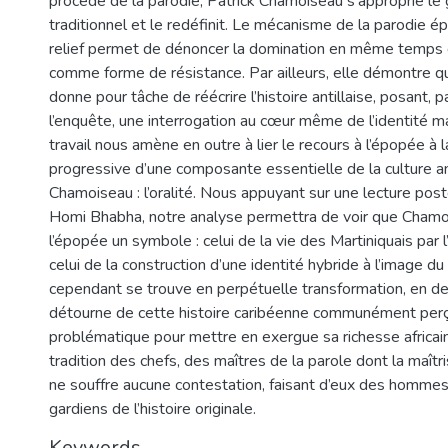
procédé de la parodie, Patrick Chamoiseau s’approprie le
traditionnel et le redéfinit. Le mécanisme de la parodie ép
relief permet de dénoncer la domination en même temps q
comme forme de résistance. Par ailleurs, elle démontre 
donne pour tâche de réécrire l’histoire antillaise, posant, 
l’enquête, une interrogation au cœur même de l’identité ma
travail nous amène en outre à lier le recours à l’épopée à l
progressive d’une composante essentielle de la culture an
Chamoiseau : l’oralité. Nous appuyant sur une lecture post
Homi Bhabha, notre analyse permettra de voir que Chamoi
l’épopée un symbole : celui de la vie des Martiniquais par l’
celui de la construction d’une identité hybride à l’image du 
cependant se trouve en perpétuelle transformation, en dev
détourne de cette histoire caribéenne communément pe
problématique pour mettre en exergue sa richesse africain
tradition des chefs, des maîtres de la parole dont la maîtris
ne souffre aucune contestation, faisant d’eux des homme
gardiens de l’histoire originale.
Keywords