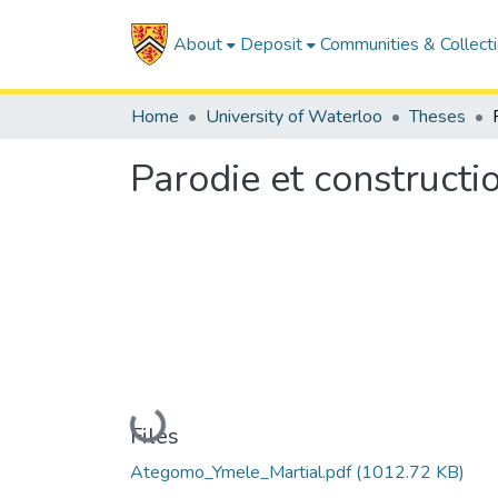
About
Deposit
Communities & Collect
Home
University of Waterloo
Theses
Parodie et constructio
Loading...
Files
Ategomo_Ymele_Martial.pdf
(1012.72 KB)