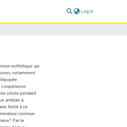
(current)
Log In
nsion esthétique qui
s œuvres, notamment
 l’épopée
e. L’expérience
role créole pendant
e antillais à
ne fierté à ce
énominateur commun
rieux? Par le