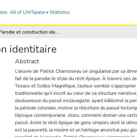
ions
All of UWSpace
Statistics
Parodie et construction identitaire
n identitaire
Abstract
L’œuvre de Patrick Chamoiseau se singularise par sa dime
fait de la parodie le style du récit épique. À travers se
Texaco et Solibo Magnifique, l’auteur semble s’approprier
traditionnelle qu’il inscrit au cœur de sa structure narrativ
douloureuse du passé esclavagiste, ayant bâillonné la pa
la période coloniale, motive la réécriture du passé historiqu
l’époque contemporaine. Alors, comment donner une certai
passé, écrire le récit épique de gens simples dont le d
est la pauvreté, la misère et un héritage ancestral peu glo