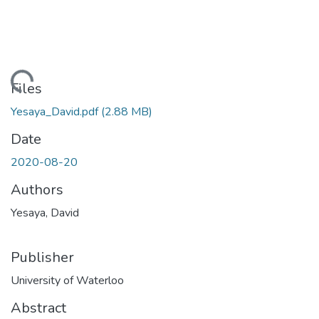
ding...
Files
Yesaya_David.pdf
(2.88 MB)
Date
2020-08-20
Authors
Yesaya, David
Publisher
University of Waterloo
Abstract