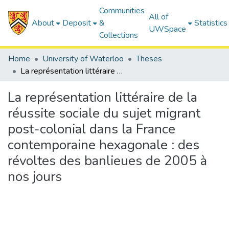
Communities
All of
About
Deposit
&
Statistics
UWSpace
Collections
Home
University of Waterloo
Theses
La représentation littéraire de la réussite sociale du sujet migrant post-colonial dans la France contemporaine hexagonale : des révoltes des banlieues de 2005 à nos jours
La représentation littéraire de la
réussite sociale du sujet migrant
post-colonial dans la France
contemporaine hexagonale : des
révoltes des banlieues de 2005 à
nos jours